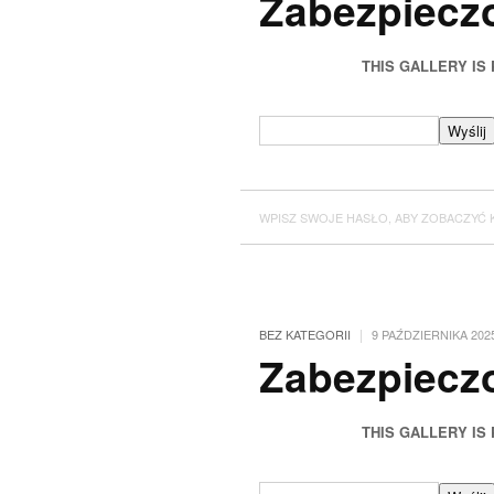
Zabezpiecz
THIS GALLERY IS
WPISZ SWOJE HASŁO, ABY ZOBACZYĆ 
|
BEZ KATEGORII
9 PAŹDZIERNIKA 202
Zabezpieczo
THIS GALLERY IS