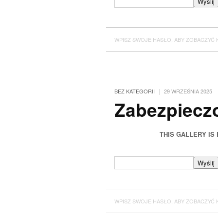
WPISZ SWOJE HASŁO, ABY ZOBACZYĆ 
|
BEZ KATEGORII
29 WRZEŚNIA 2025
Zabezpieczo
THIS GALLERY IS
WPISZ SWOJE HASŁO, ABY ZOBACZYĆ 