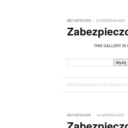
|
BEZ KATEGORII
22 WRZEŚNIA 2025
Zabezpieczo
THIS GALLERY IS
WPISZ SWOJE HASŁO, ABY ZOBACZYĆ 
|
BEZ KATEGORII
16 CZERWCA 2025
Zabezpieczo