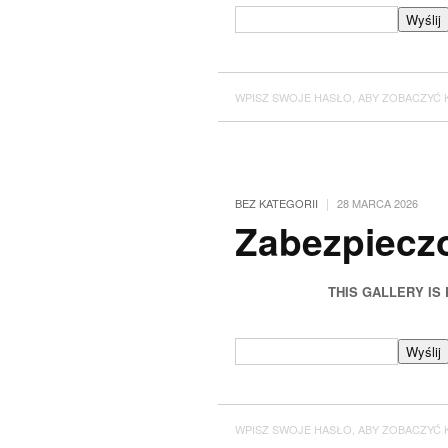
WPISZ SWOJE HASŁO, ABY ZOBACZYĆ 
|
BEZ KATEGORII
28 MARCA 2026
Zabezpieczo
THIS GALLERY IS
WPISZ SWOJE HASŁO, ABY ZOBACZYĆ 