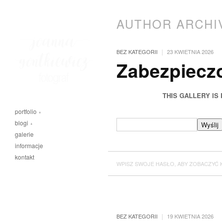
AUTHOR ARCHI
|
BEZ KATEGORII
23 KWIETNIA 2026
Zabezpiecz
THIS GALLERY IS
portfolio
blogi
galerie
informacje
kontakt
WPISZ SWOJE HASŁO, ABY ZOBACZYĆ 
|
BEZ KATEGORII
19 KWIETNIA 2026