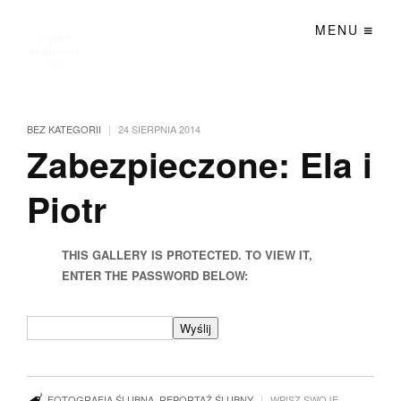
MENU
|
BEZ KATEGORII
24 SIERPNIA 2014
Zabezpieczone: Ela i
Piotr
THIS GALLERY IS PROTECTED. TO VIEW IT,
ENTER THE PASSWORD BELOW:
|
FOTOGRAFIA ŚLUBNA
,
REPORTAŻ ŚLUBNY
WPISZ SWOJE